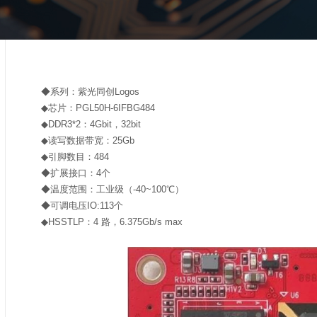
◆系列：紫光同创Logos
◆芯片：PGL50H-6IFBG484
◆DDR3*2：4Gbit，32bit
◆读写数据带宽：25Gb
◆引脚数目：484
◆扩展接口：4个
◆温度范围：工业级（-40~100℃）
◆可调电压IO:113个
◆HSSTLP：4 路，6.375Gb/s max