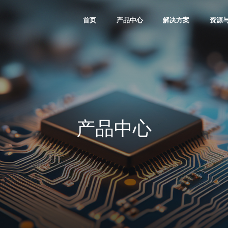
首页
产品中心
解决方案
资源
Kosmo Family
通信
软件与l
Titan Family
工业控制
IP资
Logos Family
图像视频
微视
Compa Family
消费
大学
PDS软件
汽车
合作
产品中心
数据中心
其他