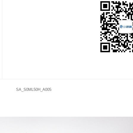
SA_S0ML50H_A005