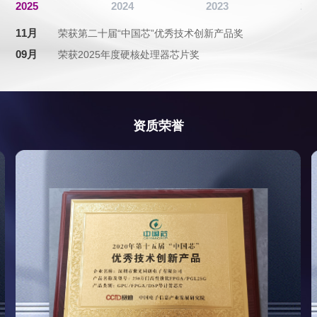
2025
2024
2023
20
11月
1月
10月
11月
09月
11月
12月
10月
10月
11月
11月
09月
12月
荣获第二十届“中国芯”优秀技术创新产品奖
09月
07月
06月
10月
10月
07月
01月
11月
02月
荣获2025年度硬核处理器芯片奖
10月
09月
03月
06月
03月
资质荣誉