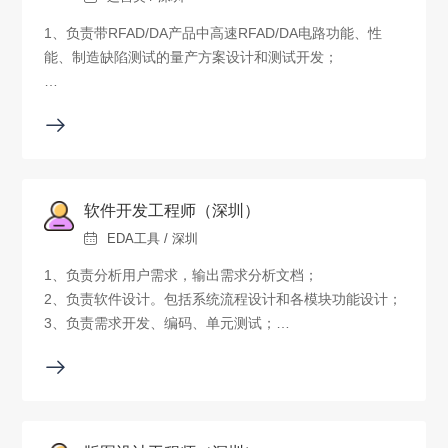
1、负责带RFAD/DA产品中高速RFAD/DA电路功能、性
能、制造缺陷测试的量产方案设计和测试开发；
2、负责高速模拟信号自测试、缺陷覆盖算法研究和方法优
化；
3、高速RFAD/DA电路测试的板级调试和芯片失效定位分
析。
软件开发工程师（深圳）
EDA工具 / 深圳
1、负责分析用户需求，输出需求分析文档；
2、负责软件设计。包括系统流程设计和各模块功能设计；
3、负责需求开发、编码、单元测试；
4、参与软件模块算法设计或重构。