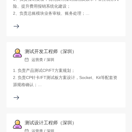
险、提升费用报销系统化建设；
5、上级交办的其他工作。
2、负责总账模块业务审核、账务处理；
3、完善全面预算管控，统筹预算编制，为各部门编制预算
提供指导支撑；
4、优化预算信息化系统，推进预算系统化建设；
5、领导安排的其他事宜。
测试开发工程师（深圳）
运营类 / 深圳
1. 负责产品测试CP/FT方案规划；
2. 负责CP针卡/FT测试板方案设计，Socket、Kit等配套资
源规格确认；
3. 负责测试系统调试、验证、release到测试厂生产；
4. 负责处理生产测试异常，保障产品量产测试顺畅；
5. 负责生产测试数据统计分析，推动产品测试良率提升及
测试成本优化。
测试设计工程师（深圳）
运营类 / 深圳