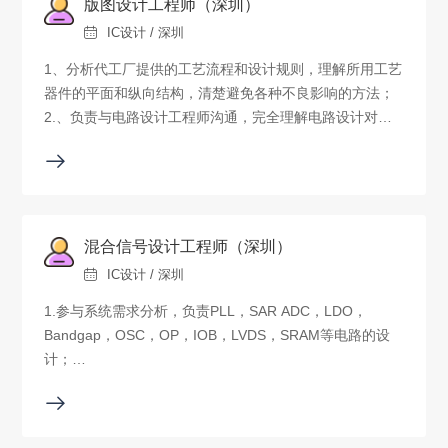
版图设计工程师（深圳）
IC设计 / 深圳
1、分析代工厂提供的工艺流程和设计规则，理解所用工艺
器件的平面和纵向结构，清楚避免各种不良影响的方法；
2.、负责与电路设计工程师沟通，完全理解电路设计对版
图方面的要求；
3、根据工艺要求，电路要求，设计与电路相符的版图，并
做好版图验证；
4、配合电路设计工程师完成版图的后仿真工作；
5、负责全定制版图设计环境的维护。
混合信号设计工程师（深圳）
IC设计 / 深圳
1.参与系统需求分析，负责PLL，SAR ADC，LDO，
Bandgap，OSC，OP，IOB，LVDS，SRAM等电路的设
计；
2.负责设计电路的版图规划，检查；
3.负责电路流片后的功能、性能测试验证。