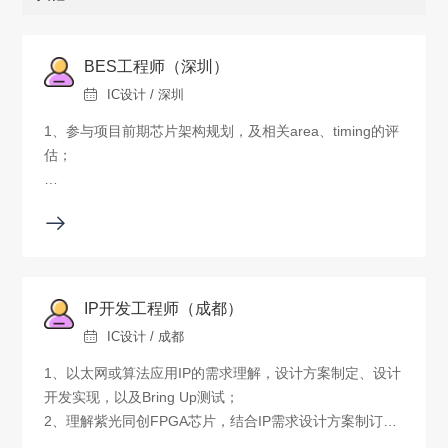
BES工程师（深圳）
IC设计 / 深圳
1、参与项目前期芯片架构规划，及相关area、timing的评
估；
2、 负责top level或者block level的SDC、upf、
synthesis、formal工作，并完成SDC、netlist质量检查；
3、负责SYN/STA/Formal等相关流程脚本搭建；
IP开发工程师（成都）
4、参与STA signoff criteria的制定，参与推动芯片PPA的
IC设计 / 成都
达成及优化；
1、以太网或算法应用IP的需求理解，设计方案制定、设计
5、负责芯片前端和后端的沟通衔接、工作协同。
开发实现，以及Bring Up测试；
2、理解紫光同创FPGA芯片，结合IP需求设计方案制订，
设计开发实现、调试和测试，支持工作， 满足用户应用需