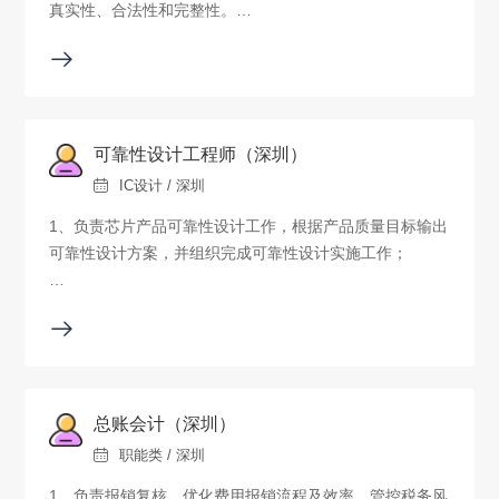
真实性、合法性和完整性。
2、负责供应商往来对账、管控，根据采购合同和企业的资
金安排，审核付款申请、财务核算，确保采购业务真实、
准确；
可靠性设计工程师（深圳）
3、负责供应商采购、往来管理，输出采购相关财务分析报
IC设计 / 深圳
表，为公司生产经营决策提供支撑；
1、负责芯片产品可靠性设计工作，根据产品质量目标输出
4、负责采购业务核算相关流程的信息化建设工作，支撑账
可靠性设计方案，并组织完成可靠性设计实施工作；
务业务规划在数据层面落地实现。
2、指导数字/模拟前后端完成相关设计，指导失效分析不
5、其他需要协助或上级交办的工作 。
断提升产品质量；
3、主导芯片的可靠性验证：监控实验过程，输出可靠性报
告；
总账会计（深圳）
职能类 / 深圳
4、建立可靠性工作相关流程、规范，支持并参与质量体系
建设；
1、负责报销复核，优化费用报销流程及效率，管控税务风