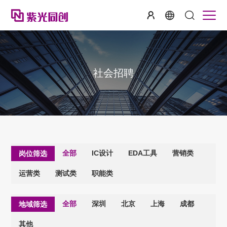
社会招聘
全部
IC设计
EDA工具
营销类
岗位筛选
运营类
测试类
职能类
全部
深圳
北京
上海
成都
地域筛选
其他